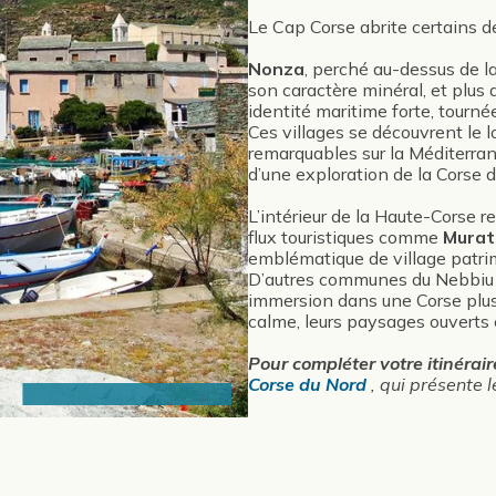
Le Cap Corse abrite certains d
Nonza
, perché au-dessus de l
son caractère minéral, et plus 
identité maritime forte, tournée
Ces villages se découvrent le 
remarquables sur la Méditerran
d’une exploration de la Corse d
L’intérieur de la Haute-Corse 
flux touristiques comme
Murat
emblématique de village patri
D’autres communes du Nebbiu 
immersion dans une Corse plus 
calme, leurs paysages ouverts e
Pour compléter votre itinéra
Corse du Nord
, qui présente l